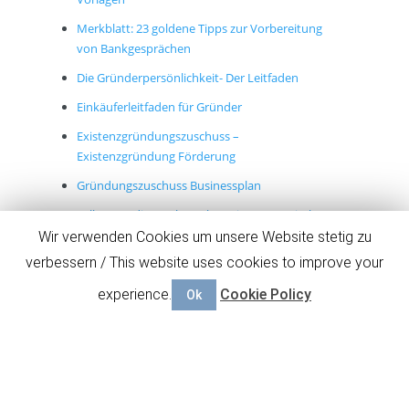
Merkblatt: 23 goldene Tipps zur Vorbereitung
von Bankgesprächen
Die Gründerpersönlichkeit- Der Leitfaden
Einkäuferleitfaden für Gründer
Existenzgründungszuschuss –
Existenzgründung Förderung
Gründungszuschuss Businessplan
Selbstständig machen ohne eigenes Kapital
Wir verwenden Cookies um unsere Website stetig zu
Wie erstelle ich einen Businessplan (Tipps nach
verbessern / This website uses cookies to improve your
Branchen)
Businessplanberatung nach Regionen
experience.
Cookie Policy
Ok
Businessplan-Glossar: Wir erklären Ihnen die
Businessplan-Begrifflichkeiten