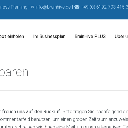
iness Planning | ✉
info@brainhive.de
| ☎ +49 (0) 6192-703 415 3
ot einholen
Ihr Businessplan
BrainHive PLUS
Über u
U
B
U
nbaren
n
r
n
s
a
s
B
e
i
e
u
r
n
r
s
B
H
e
i
u
i
B
n
s
v
e
e
i
e
r
s
 freuen uns auf den Rückruf.
Bitte tragen Sie nachfolgend e
n
C
a
s
ommentarfeld benutzen, um einen groben Zeitraum anzuweisen
e
o
t
C
s
a
u
zurufen, schreiben wir Ihnen eine Mail, um einen alternativen
o