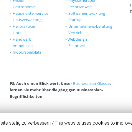
t
-
Friseur
-
Physiotherapie
i
h
F
e
t
-
Gastronomie
-
Rechtsanwalt
i
D
c
n
-
Hausmeister-service
-
Softwareentwicklung
B
h
g
-
Hausverwaltung
-
Startup
u
-
-
Heilpraktiker
-
Unternehmens-beratung
s
V
E
-
Hotel
-
Vertrieb
i
i
r
-
Handwerk
-
Webdesign
n
d
f
-
Immobilien
-
Zeitarbeit
e
e
o
-
Indoorspielplatz
s
o
l
s
e
g
p
r
s
l
s
c
a
t
o
n
e
a
PS: Auch einen Blick wert: Unser
Businessplan-Glossar
,
-
l
c
lernen Sie mehr über die gängigen Businessplan-
K
l
h
Begrifflichkeiten
o
e
s
n
C
t
o
e
S
a
n
o
te stetig zu verbessern / This website uses cookies to improve
c
K
n
h