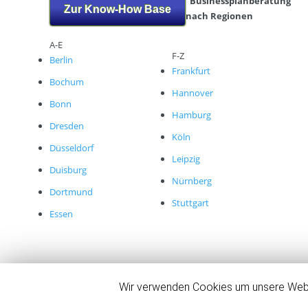
Businessplanberatung
Zur Know-How Base
nach Regionen
A-E
F-Z
Berlin
Frankfurt
Bochum
Hannover
Bonn
Hamburg
Dresden
Köln
Düsseldorf
Leipzig
Duisburg
Nürnberg
Dortmund
Stuttgart
Essen
Wir verwenden Cookies um unsere Websi