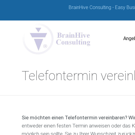
BrainHive Consulting - Easy Bus
Angeb
Telefontermin verei
Sie möchten einen Telefontermin vereinbaren? Wir
entweder einen festen Termin anweisen oder das K
möglich sein sollte, Sie zu Ihrer Wunschzeit zurück