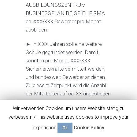
AUSBILDUNGSZENTRUM
BUSINESSPLAN BEISPIEL FIRMA
ca. XXX-XXX Bewerber pro Monat
ausbilden.
► In X-XX Jahren soll eine weitere
Schule gegründet werden. Damit
könnten pro Monat XXX-XXX
Sicherheitskräfte vermittelt werden,
und bundesweit Bewerber anziehen.
Zu diesem Zeitpunkt wird die Anzahl
der Mitarbeiter auf ca. XX angestiegen
sein und der Jahresumsatz bei über X
Wir verwenden Cookies um unsere Website stetig zu
Mio. € liegen.
verbessern / This website uses cookies to improve your
Binnen XX Jahren soll sich die
experience.
Cookie Policy
Ok
SCHULE / AUSBILDUNGSZENTRUM