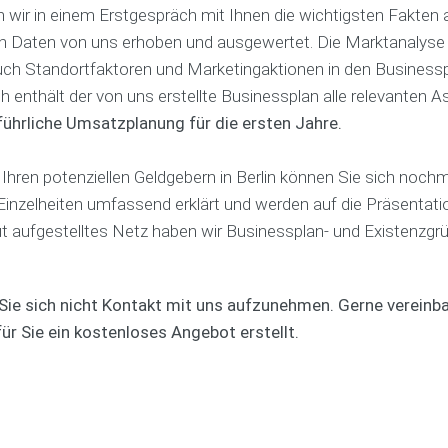
t
i
h
 wir in einem Erstgespräch mit Ihnen die wichtigsten Fakten a
e
t
i
den Daten von uns erhoben und ausgewertet. Die Marktanalys
c
n
B
h
g
ch Standortfaktoren und Marketingaktionen in den Businesspla
u
-
ich enthält der von uns erstellte Businessplan alle relevanten 
s
V
E
i
i
sführliche Umsatzplanung für die ersten Jahre.
r
n
d
f
e
e
o
Ihren potenziellen Geldgebern in Berlin können Sie sich nochm
s
o
l
s
e
g
inzelheiten umfassend erklärt und werden auf die Präsentati
p
r
s
gut aufgestelltes Netz haben wir Businessplan- und Existenzgr
l
s
c
a
t
o
n
e
a
-
l
c
ie sich nicht Kontakt mit uns aufzunehmen. Gerne vereinbar
K
l
h
ür Sie ein kostenloses Angebot erstellt.
o
e
s
n
C
t
o
e
S
a
n
o
c
K
n
h