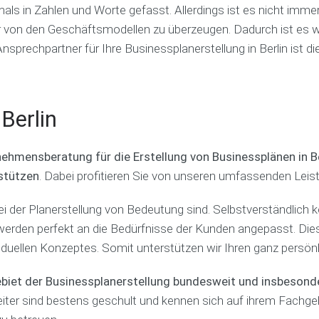
 in Zahlen und Worte gefasst. Allerdings ist es nicht immer 
a
e
s
u
n
n
s
b
 von den Geschäftsmodellen zu überzeugen. Dadurch ist es wi
e
p
l
prechpartner für Ihre Businessplanerstellung in Berlin ist di
r
F
l
i
s
i
a
k
t
n
n
a
e
a
C
t
l
n
o
i
Berlin
l
z
a
o
e
i
c
n
n
e
h
e
ehmensberatung für die Erstellung von Businessplänen in Be
l
r
n
stützen
. Dabei profitieren Sie von unseren umfassenden Lei
a
u
F
s
n
i
V
s
g
bei der Planerstellung von Bedeutung sind. Selbstverständlich 
n
e
e
s
a
r
 werden perfekt an die Bedürfnisse der Kunden angepasst. Dies
n
b
n
h
viduellen Konzeptes. Somit unterstützen wir Ihren ganz persön
K
e
z
a
o
r
c
l
s
a
o
t
iet der Businessplanerstellung bundesweit und insbesondere
t
t
a
e
ter sind bestens geschult und kennen sich auf ihrem Fachgebi
e
u
c
n
n
n