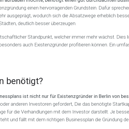
s
c
n
a
tenzgründung einen hervorragenden Grundstein. Dafür sprechen 
p
h
g
c
l
i
sehr ausgeprägt, wodurch sich die Absatzwege erheblich bess
h
a
n
D
 Städten, deutlich besser überzeugen.
n
g
a
G
s
s
r
wirtschaftlicher Standpunkt, welcher immer mehr wächst. Dies 
e
F
T
ü
r
i
e
n
 besonders auch Existenzgründer profitieren können. Ein umf
v
n
a
d
i
a
m
e
c
n
r
e
z
c
R
p
o
e
B
l
a
f
n benötigt?
u
a
c
e
s
n
h
r
i
e
e
nessplans ist nicht nur für Existenzgründer in Berlin von b
n
r
n
B
oder anderen Investoren gefordert, Die das benötigte Startkapi
e
s
z
u
s
t
für die Verhandlungen mit dem Investor darstellt. Je besser di
e
s
s
e
n
i
ht und fällt mit dem richtigen Businessplan die Gründung der
p
l
n
l
l
e
P