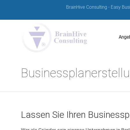
BrainHive Consulting - Easy Bus
Angeb
Businessplanerstellu
Lassen Sie Ihren Businesspla
Wer als Gründer sein eigenes Unternehmen in Ber