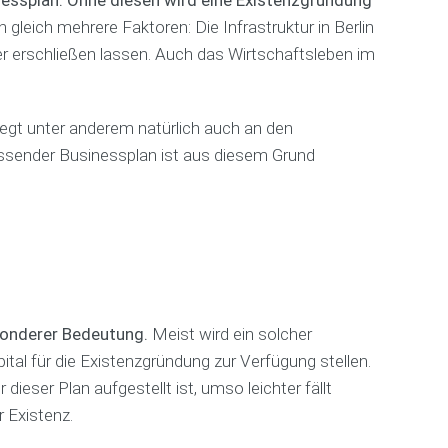
-
s
t
p
u
gleich mehrere Faktoren: Die Infrastruktur in Berlin
S
s
e
a
l
a
er erschließen lassen. Auch das Wirtschaftsleben im
p
n
ñ
t
m
l
s
o
i
m
a
c
l
n
l
n
h
g
liegt unter anderem natürlich auch an den
u
e
u
n
r
t
ا
assender Businessplan ist aus diesem Grund
E
g
s
z
ل
i
t
ع
n
e
A
ر
z
l
G
ب
e
l
B
ي
l
e
ة
h
n
a
n
n
a
d
پ
esonderer Bedeutung.
Meist wird ein solcher
c
e
ا
tal für die Existenzgründung zur Verfügung stellen.
h
l
ر
B
eser Plan aufgestellt ist, umso leichter fällt
/
س
r
B
ی
 Existenz.
a
o
n
u