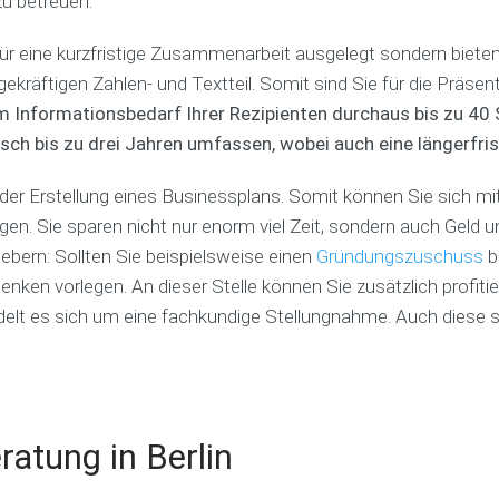
u betreuen.
h
s
g
k
B
o
C
für eine kurzfristige Zusammenarbeit ausgelegt sondern bieten
u
P
d
o
räftigen Zahlen- und Textteil. Somit sind Sie für die Präsen
s
i
e
r
i
t
x
Informationsbedarf Ihrer Rezipienten durchaus bis zu 40 Se
p
n
c
o
ch bis zu drei Jahren umfassen, wobei auch eine längerfris
e
h
r
s
d
a
r Erstellung eines Businessplans. Somit können Sie sich mit 
s
e
t
p
c
e
gen. Sie sparen nicht nur enorm viel Zeit, sondern auch Geld 
l
k
|
gebern: Sollten Sie beispielsweise einen
Gründungszuschuss
b
a
e
M
n
r
ken vorlegen. An dieser Stelle können Sie zusätzlich profitier
a
-
s
n
delt es sich um eine fachkundige Stellungnahme. Auch diese ste
C
t
a
h
e
g
e
l
e
c
l
r
k
e
C
l
n
o
ratung in Berlin
i
a
s
P
c