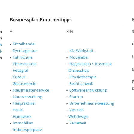
a
s
i
l
t
n
k
i
g
u
Businessplan Branchentipps
g
-
l
e
K
a
T
n
A-J
K-N
S
o
t
e
s
an
o
x
t
-
Einzelhandel
O
an
r
t
e
-
Eventagentur
-
Kfz-Werkstatt
-
l-
s
n
U
-
Fahrschule
-
Modelabel
n
B
e
K
-
Fitnessstudio
-
Nagelstudio / Kosmetik
u
r
a
-
Fotograf
-
Onlineshop
s
v
l
-
Friseur
-
Physiotherapie
i
i
k
F
n
-
Gastronomie
-
Rechtsanwalt
c
u
D
e
e
-
Hausmeister-service
-
Softwareentwicklung
l
s
s
a
-
Hausverwaltung
-
Startup
s
t
-
Heilpraktiker
-
Unternehmens-beratung
p
K
o
-
Hotel
-
Vertrieb
l
o
r
-
Handwerk
-
Webdesign
a
l
-
Immobilien
-
Zeitarbeit
n
l
-
Indoorspielplatz
G
e