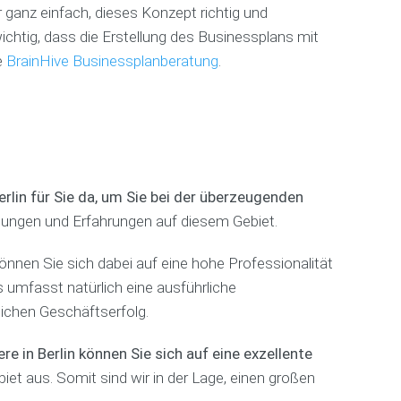
ganz einfach, dieses Konzept richtig und
c
t
h
i
chtig, dass die Erstellung des Businessplans mit
e
q
e
BrainHive Businessplanberatung
.
n
u
(
e
A
-
E
K
v
)
e
n
B
t
rlin für Sie da, um Sie bei der überzeugenden
u
a
stungen und Erfahrungen auf diesem Gebiet.
s
M
g
i
o
e
n
d
können Sie sich dabei auf eine hohe Professionalität
n
e
e
t
 umfasst natürlich eine ausführliche
s
l
u
lichen Geschäftserfolg.
s
a
r
p
b
l
e
F
 in Berlin können Sie sich auf eine exzellente
a
l
a
et aus. Somit sind wir in der Lage, einen großen
n
h
e