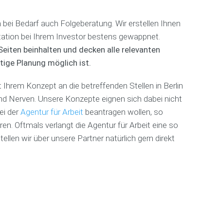
N
r
r
a
s
s
g
c
 bei Bedarf auch Folgeberatung. Wir erstellen Ihnen
t
e
h
tation bei Ihrem Investor bestens gewappnet.
e
l
u
l
s
iten beinhalten und decken alle relevanten
l
l
t
e
tige Planung möglich ist.
e
u
n
d
F
Ihrem Konzept an die betreffenden Stellen in Berlin
n
i
i
a
o
t
und Nerven. Unsere Konzepte eignen sich dabei nicht
c
/
n
ei der
Agentur für Arbeit
beantragen wollen, so
h
K
e
B
en. Oftmals verlangt die Agentur für Arbeit eine so
o
s
r
s
s
llen wir über unsere Partner natürlich gern direkt
a
m
s
n
e
t
c
t
u
h
i
d
e
k
i
n
o
(
O
L
n
F