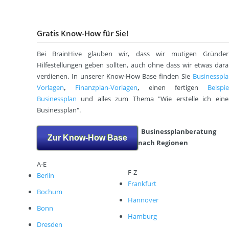
Gratis Know-How für Sie!
Bei BrainHive glauben wir, dass wir mutigen Gründer
Hilfestellungen geben sollten, auch ohne dass wir etwas dar
verdienen. In unserer Know-How Base finden Sie
Businesspl
Vorlagen
,
Finanzplan-Vorlagen
,
einen fertigen
Beispie
Businessplan
und alles zum Thema "Wie erstelle ich eine
Businessplan".
Businessplanberatung
Zur Know-How Base
nach Regionen
A-E
F-Z
Berlin
Frankfurt
Bochum
Hannover
Bonn
Hamburg
Dresden