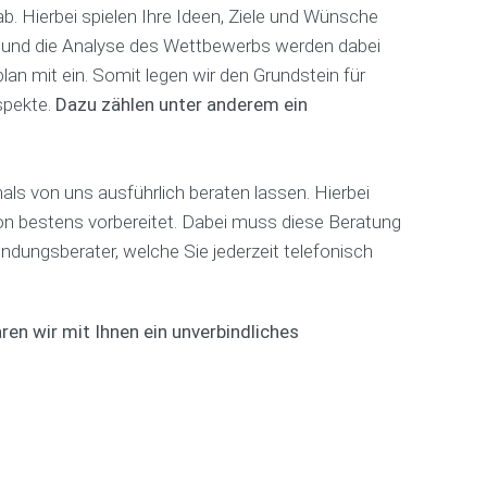
-
l
o
b. Hierbei spielen Ihre Ideen, Ziele und Wünsche
Z
i
t
)
e und die Analyse des Wettbewerbs werden dabei
n
o
e
g
n mit ein. Somit legen wir den Grundstein für
B
s
r
Aspekte.
Dazu zählen unter anderem ein
u
h
a
s
B
o
f
i
e
p
n
r
F
als von uns ausführlich beraten lassen. Hierbei
e
l
P
r
s
i
h
on bestens vorbereitet. Dabei muss diese Beratung
i
s
n
y
s
ündungsberater, welche Sie jederzeit telefonisch
p
s
e
l
B
i
u
a
o
o
r
n
c
t
en wir mit Ihnen ein unverbindliches
n
h
h
G
a
u
e
a
c
m
r
s
h
a
t
R
p
B
r
e
i
o
o
g
e
n
n