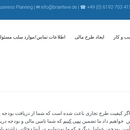
Business Planning | ✉
info@brainhive.de
| ☎ +49 (0) 6192-703 41
ب و کار
ایجاد طرح مالی
اطلاعات تماس/موارد سلب مسئول
یت را تضمین می کنیم.اگر کیفیت طرح تجاری باعث شده است که شما از دریافت ب
پس خواهیم داد.ما تضمین
نمی کنیم
که شما تامین مالی و بودجه در
د تأمین بودجه ، عوامل دیگری که ما نمیتوانیم در آنها دخالتی داش