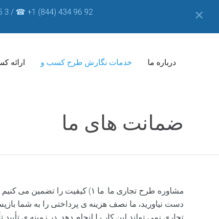
5 3 / ☎ +1 (844) 434 96 92
✕
درباره ما
خدمات نگارش طرح کسب و
ارائه کس
ش
ضمانت های ما
ا
ن
س
و
ر
ی
س
ک
مشاوره طرح تجاری ما: ما ۱) کیف
ب
دست نیاورید، ما نصف هزینه ی پرداختی را به شما باز
ک
ا
تجاری نمی تواند این کار را انجام دهد. در زمینه ی تأیی