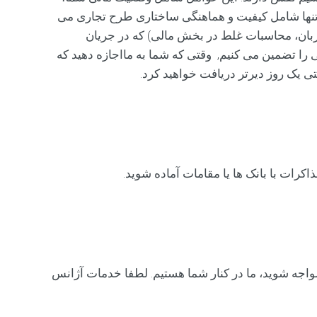
g
نها شامل کیفیت و هماهنگی ساختاری طرح تجاری می
l
ملا و دستور زبان، محاسبات غلط در بخش مالی) که در جریان
i
s
ی شوند. طرح کسب و کار ما ۱۰۰٪ دقیق است.ما ۳) تعهد به مهلت زمانی را تضمین می کنیم, وقتی که شما به مااجازه دهید که
h
تی یک روز دیرتر دریافت خواهید کرد.
E
s
p
a
ñ
رات با بانک ها یا مقامات آماده شوید.
o
l
ا
ل
ع
مواجه شوید، ما در کنار شما هستیم. لطفا خدمات آژانس
ر
ب
ي
ة