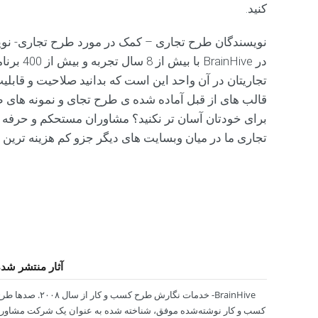
کنید.
س
و
ا
نویسندگان طرح تجاری – کمک در مورد طرح تجاری- نوی
ل
در Hive
ا
تجاریتان در آن واحد این است که بدانید صلاحیت و قابلی
ت
م
قالب های از قبل آماده شده ی طرح تجای و نمونه های طرح
ک
برای خودتان آسان تر نکنید؟ مشاوران مستحکم و حرفه ای
ر
ر
تجاری ما در میان وبسایت های دیگر جزو کم هزینه ترین
ض
م
ا
ن
ت
ه
ا
ی
آثار منتشر شد
م
ا
BrainHive- خدمات نگارش طرح کسب و کار از سال ۲۰۰۸. صد
کسب و کار نوشته‌شده موفق، شناخته شده به عنوان یک شرکت مشاور