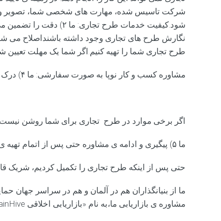
ر
شرکت تاسیس شده، مهارت های شخصی شما، تصویر و رفت
گ
شود.کیفیت خدمات طرح ت
ی
ر
ی
طرح تجاری شما را تهیه کنیم.اگر شما یک مهلت تعیین شده
ی
ک
مشاوره کسب و کار نوپا به صورت سفارشی: ما ۴) درک
خ
د
م
ا
ت
اگر برخی موارد در طرح تجاری برای شما روشن نیست، ما 
ط
ر
ح
ما ۵) پیگیری و ادامه ی مشاوره حتی پس از اتمام تهیه ی طرح تجاری را تصمین می کنیم.
ک
س
حتی پس از اینکه طرح تجاری را تکمیل کردیم، شریک قاب
ب
و
ک
ما از بنیانگذاران هم در آلمان و هم در سراسر جهان حم
ا
مشاوره ی بازاریابی ما،به نام «بازاریابی اخلاقی BrainHive» را نیز مشاهده
ر