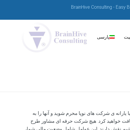
BrainHive Consulting - Easy 
یت
پارسی
D
e
u
t
s
c
h
ودجه یا یارانه ی شرکت های نوپا محرم شوید و آنها را به
یافت خواهید کرد. هیچ شرکت حرفه ای مشاور طرح
E
ته باشیم نقش دارند. این عوامل شامل وضعیت مالی شما،
n