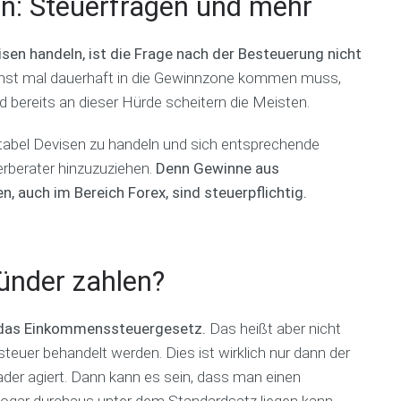
ln: Steuerfragen und mehr
s
c
n
a
p
h
g
c
l
i
h
isen handeln, ist die Frage nach der Besteuerung nicht
a
n
D
hst mal dauerhaft in die Gewinnzone kommen muss,
n
g
a
G
s
 bereits an dieser Hürde scheitern die Meisten.
s
r
e
F
T
ü
r
i
e
n
tabel Devisen zu handeln und sich entsprechende
v
n
a
d
uerberater hinzuzuziehen.
Denn Gewinne aus
i
a
m
e
c
n
r
auch im Bereich Forex, sind steuerpflichtig.
e
z
c
R
p
o
e
B
l
a
f
u
a
c
e
ünder zahlen?
s
n
h
r
i
e
e
n
r
n
B
er das Einkommenssteuergesetz.
Das heißt aber nicht
e
s
z
u
s
t
e
s
uer behandelt werden. Dies ist wirklich nur dann der
s
e
n
i
rader agiert. Dann kann es sein, dass man einen
p
l
n
l
l
sogar durchaus unter dem Standardsatz liegen kann.
e
P