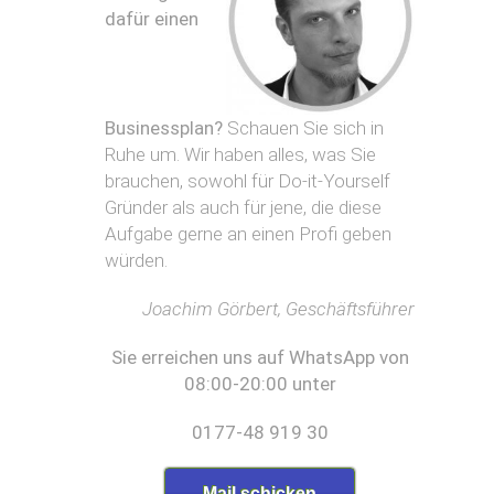
-
l
o
dafür einen
Z
i
t
)
n
o
e
g
B
s
r
u
h
a
Businessplan?
Schauen Sie sich in
s
B
o
f
i
Ruhe um. Wir haben alles, was Sie
e
p
n
r
brauchen, sowohl für Do-it-Yourself
F
e
l
P
r
Gründer als auch für jene, die diese
s
i
h
i
Aufgabe gerne an einen Profi geben
s
n
y
s
würden.
p
s
e
l
B
i
u
a
o
o
Joachim Görbert, Geschäftsführer
r
n
c
t
n
h
h
G
Sie erreichen uns auf WhatsApp von
a
u
e
a
08:00-20:00 unter
c
m
r
s
h
a
t
0177-48 919 30
R
p
B
r
e
i
o
o
g
e
n
n
Mail schicken