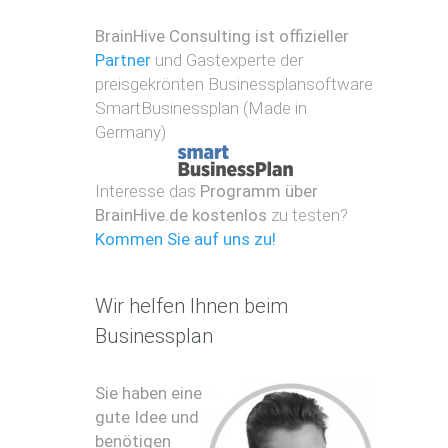
N
r
r
a
s
BrainHive Consulting ist offizieller
s
g
c
t
Partner
und Gastexperte der
e
h
e
l
u
preisgekrönten Businessplansoftware
l
s
l
SmartBusinessplan (Made in
l
t
e
Germany)
e
u
n
d
F
n
i
i
Interesse das
Programm über
a
o
t
c
BrainHive.de kostenlos
zu testen?
/
n
h
K
Kommen Sie auf uns zu!
e
B
o
s
r
s
s
a
m
s
Wir helfen Ihnen beim
n
e
t
c
Businessplan
t
u
h
i
d
e
k
i
n
Sie haben eine
o
(
O
gute Idee und
L
n
F
benötigen