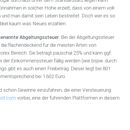
a
e
s
u
innahmen in solcher Höhe erzielt, dass von einem voll-
n
n
s
b
und man damit sein Leben bestreitet. Doch wer es so
e
p
l
r
F
l
i
rtikel kaum was Neues erzählen.
s
i
a
k
t
n
n
a
genannte Abgeltungssteuer.
Bei der Abgeltungssteuer
e
a
C
t
l
, die flächendeckend für die meisten Arten von
n
o
i
l
z
a
o
Forex Bereich. Sie beträgt pauschal 25% und kann ggf.
e
i
c
n
ei der Einkommenssteuer fällig werden (wie bspw. durch
n
e
h
e
l
r
n
ngs gibt es auch einen Freibetrag. Dieser liegt bei 801
a
u
F
dementsprechend bei 1.602 Euro.
s
n
i
V
s
g
n
e
ld schon Gewinne einzufahren, die einer Versteuerung
e
s
a
r
n
b
n
h
pot.com
vorbei, eine der führenden Plattformen in diesem
K
e
z
a
o
r
c
l
s
a
o
t
t
t
a
e
e
u
c
n
n
n