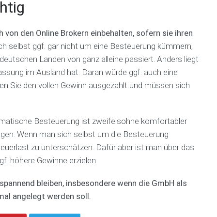
h
s
htig
g
k
B
o
C
u
P
d
o
on den Online Brokern einbehalten, sofern sie ihren
s
i
e
r
h selbst ggf. gar nicht um eine Besteuerung kümmern,
i
t
x
p
n
c
o
deutschen Landen von ganz alleine passiert. Anders liegt
e
h
r
lassung im Ausland hat. Daran würde ggf. auch eine
s
d
a
en Sie den vollen Gewinn ausgezahlt und müssen sich
s
e
t
p
c
e
l
k
|
a
e
M
omatische Besteuerung ist zweifelsohne komfortabler
n
r
a
-
s
ngen. Wenn man sich selbst um die Besteuerung
n
C
t
a
teuerlast zu unterschätzen. Dafür aber ist man über das
h
e
g
gf. höhere Gewinne erzielen.
e
l
e
c
l
r
k
e
C
 spannend bleiben, insbesondere wenn die GmbH als
l
n
o
mal angelegt werden soll.
i
a
s
P
c