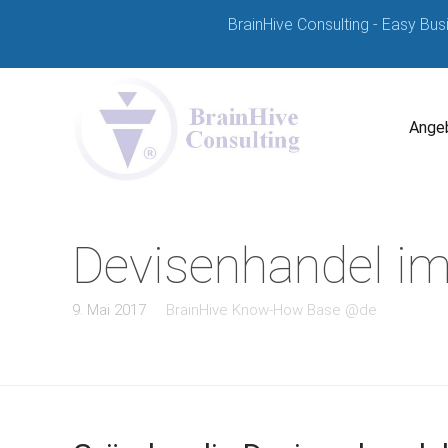
BrainHive Consulting - Easy Bus
Angeb
Devisenhandel i
9. Mai 2017
BrainHive Know-How Base @de