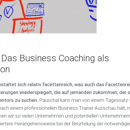
t
i
h
e
t
i
c
n
B
h
g
u
-
s
V
E
i
i
r
n
d
f
e
e
o
s
o
l
 Das Business Coaching als
s
e
g
p
r
s
ion
l
s
c
a
t
o
n
e
a
taltet sich relativ facettenreich, was auch das Facettenr
-
l
c
K
l
erungen wiederspiegelt, die auf jemanden zukommen, der s
h
o
e
entors zu suchen.
Pauschal kann man von einem Tagessatz 
s
n
C
ach einem professionellen Business Trainer Ausschau hält,
t
o
e
S
a
uchen wir so vielen Unternehmen und potentiellen Unternehmern
n
o
c
ziertere Herangehensweise bei der Beurteilung der notwendige
K
n
h