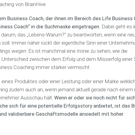
aching von BrainHive
a
e
s
u
n
n
s
b
e
p
l
m Business Coach, der ihnen im Bereich des Life Business
r
F
l
i
siness Coach“ in die Suchmaske eingetragen.
Dabei geht es 
s
i
a
k
t
en darum, das „Lebens-Warum?“ zu beantworten, wenn eine ne
n
n
a
e
a
C
t
n soll. Immer näher rückt der eigentliche Sinn einer Unternehm
l
n
o
i
llings wegen. Es ist manchmal eine Ironie zu sehen, wie die
l
z
a
o
e
i
c
n
 Unterschied zwischen dem Erfolg und dem Misserfolg einer 
n
e
h
e
siness Coaching immer stärker vermischt.
l
r
n
a
u
F
g eines Produktes oder einer Leistung oder einer Marke wirklic
s
n
i
V
s
g
n
e
ching zudem auch an, wenn jemand aktuell gerade nach einem
e
s
a
r
ternehmer Ausschau hält.
Wenn er oder sie noch nicht für sic
n
b
n
h
K
e
he sich für eine potentielle Erfolgsstory anbietet, ist das 
z
a
o
r
c
l
nd validierbare Geschäftsmodelle ansiedelt mit hoher
s
a
o
t
t
t
a
e
e
u
c
n
n
n