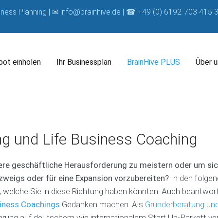
iness Planning | ✉
info@brainhive.de
| ☎ +49 (0) 6192-703 415 3
ot einholen
Ihr Businessplan
BrainHive PLUS
Über u
U
B
U
n
r
n
s
a
s
B
ng und Life Business Coaching
e
i
e
u
r
n
r
s
B
H
e
i
ere geschäftliche Herausforderung zu meistern oder um si
u
i
B
n
s
v
e
zweigs oder für eine Expansion vorzubereiten?
In den folge
e
i
e
r
s
n, welche Sie in diese Richtung haben könnten. Auch beantwor
n
C
a
s
siness Coachings
Gedanken machen. Als
Gründerberatung un
e
o
t
C
s
a
u
o
fahrung auf deutschem wie internationalem Start Up-Parkett ver