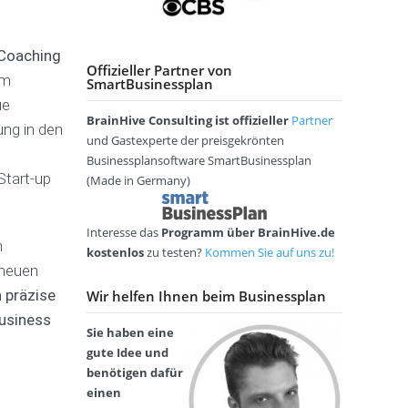
c
t
h
i
e
q
 Coaching
n
Offizieller Partner von
u
im
SmartBusinessplan
(
e
A
ue
BrainHive Consulting ist offizieller
Partner
-
E
ung in den
K
und Gastexperte der preisgekrönten
v
)
e
Businessplansoftware SmartBusinessplan
Start-up
n
(Made in Germany)
B
t
u
a
s
M
g
Interesse das
Programm über BrainHive.de
h
i
o
e
kostenlos
zu testen?
Kommen Sie auf uns zu!
n
d
n
 neuen
e
e
t
h präzise
Wir helfen Ihnen beim Businessplan
s
l
u
s
Business
a
r
Sie haben eine
p
b
gute Idee und
l
e
F
a
l
benötigen dafür
a
n
einen
h
e