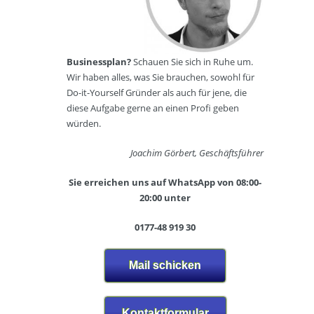
N
r
r
a
s
s
g
c
t
e
h
e
l
u
Businessplan?
Schauen Sie sich in Ruhe um.
l
s
l
Wir haben alles, was Sie brauchen, sowohl für
l
t
e
Do-it-Yourself Gründer als auch für jene, die
e
u
diese Aufgabe gerne an einen Profi geben
n
d
F
n
würden.
i
i
a
o
t
c
/
Joachim Görbert, Geschäftsführer
n
h
K
e
B
o
s
Sie erreichen uns auf WhatsApp von 08:00-
r
s
s
20:00 unter
a
m
s
n
e
t
0177-48 919 30
c
t
u
h
i
d
e
k
i
Mail schicken
n
o
(
O
L
n
F
Kontaktformular