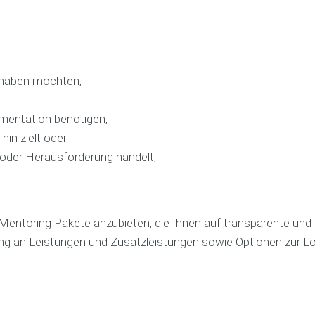
a
g
r
e
a
n
n
a
t
r
i
b
 haben möchten,
e
e
i
B
t
mentation benötigen,
u
hin zielt oder
s
M
 oder Herausforderung handelt,
i
a
n
c
e
h
s
b
s
a
entoring Pakete anzubieten, die Ihnen auf transparente und
p
r
l
k
ng an Leistungen und Zusatzleistungen sowie Optionen zur L
a
e
n
i
b
t
e
s
r
s