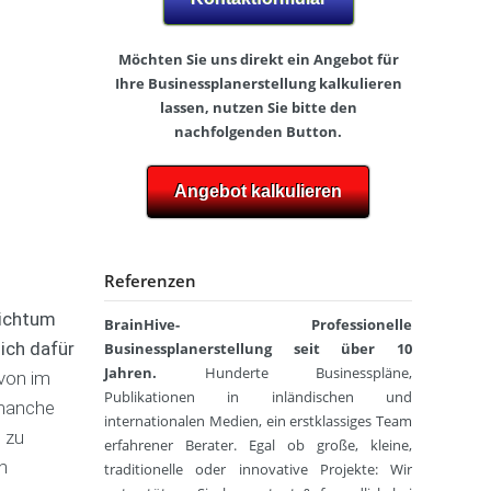
-
l
o
Z
i
t
)
n
o
Möchten Sie uns direkt ein Angebot für
e
g
Ihre Businessplanerstellung kalkulieren
B
s
r
lassen, nutzen Sie bitte den
u
h
a
s
B
nachfolgenden Button.
o
f
i
e
p
n
r
F
Angebot kalkulieren
e
l
P
r
s
i
h
i
s
n
y
s
p
s
e
Referenzen
l
B
i
u
a
o
o
r
eichtum
n
BrainHive- Professionelle
c
t
n
h
ich dafür
Businessplanerstellung seit über 10
h
G
a
u
e
Jahren.
Hunderte Businesspläne,
a
von im
c
m
r
s
Publikationen in inländischen und
 manche
h
a
t
internationalen Medien, ein erstklassiges Team
R
p
B
 zu
r
erfahrener Berater. Egal ob große, kleine,
e
i
o
o
n
traditionelle oder innovative Projekte: Wir
g
e
n
n