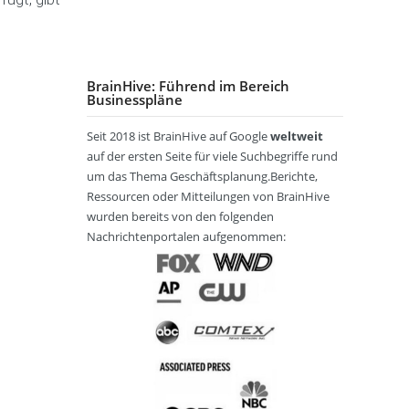
-
s
t
p
u
S
s
e
a
l
a
p
n
ñ
t
m
l
s
o
i
m
BrainHive: Führend im Bereich
a
c
l
n
Businesspläne
l
n
h
g
u
e
u
Seit 2018 ist BrainHive auf Google
weltweit
n
r
t
ا
E
g
auf der ersten Seite für viele Suchbegriffe rund
s
z
ل
i
t
ع
um das Thema Geschäftsplanung.Berichte,
n
e
A
ر
z
Ressourcen oder Mitteilungen von BrainHive
l
G
ب
e
wurden bereits von den folgenden
l
B
ي
l
Nachrichtenportalen aufgenommen:
e
ة
h
n
a
n
n
a
d
پ
c
e
ا
h
l
ر
B
/
س
r
B
ی
a
o
n
u