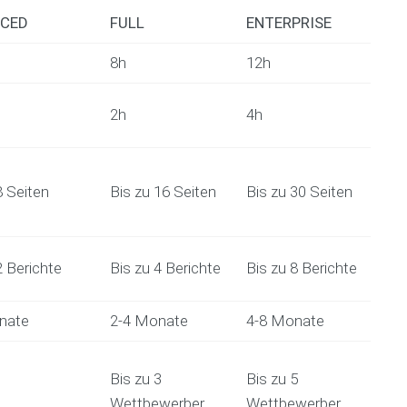
a
t
CED
FULL
ENTERPRISE
t
u
u
d
n
8h
12h
i
g
e
2h
4h
B
Z
u
u
s
s
i
c
n
h
8 Seiten
Bis zu 16 Seiten
Bis zu 30 Seiten
e
u
s
s
s
s
p
a
2 Berichte
Bis zu 4 Berichte
Bis zu 8 Berichte
l
n
a
t
n
r
nate
2-4 Monate
4-8 Monate
k
a
o
g
s
(
Bis zu 3
Bis zu 5
t
G
e
r
Wettbewerber
Wettbewerber