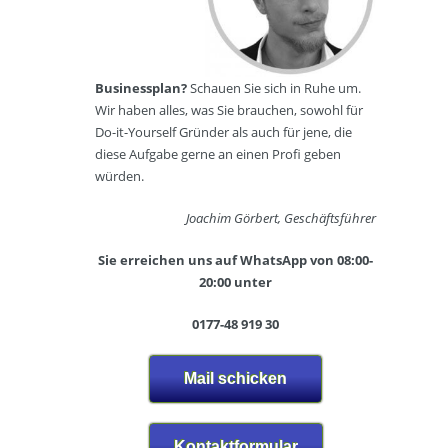
N
r
r
a
s
s
g
c
t
e
h
e
l
u
Businessplan?
Schauen Sie sich in Ruhe um.
l
s
l
Wir haben alles, was Sie brauchen, sowohl für
l
t
e
Do-it-Yourself Gründer als auch für jene, die
e
u
diese Aufgabe gerne an einen Profi geben
n
d
F
n
würden.
i
i
a
o
t
c
/
Joachim Görbert, Geschäftsführer
n
h
K
e
B
o
s
Sie erreichen uns auf WhatsApp von 08:00-
r
s
s
20:00 unter
a
m
s
n
e
t
0177-48 919 30
c
t
u
h
i
d
e
k
i
Mail schicken
n
o
(
O
L
n
F
Kontaktformular