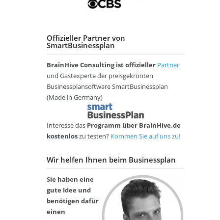
c
t
h
i
e
q
n
Offizieller Partner von
u
SmartBusinessplan
(
e
A
BrainHive Consulting ist offizieller
Partner
-
E
K
und Gastexperte der preisgekrönten
v
)
e
Businessplansoftware SmartBusinessplan
n
(Made in Germany)
B
t
u
a
s
M
g
Interesse das
Programm über BrainHive.de
i
o
e
kostenlos
zu testen?
Kommen Sie auf uns zu!
n
d
n
e
e
t
Wir helfen Ihnen beim Businessplan
s
l
u
s
a
r
Sie haben eine
p
b
gute Idee und
l
e
F
a
l
benötigen dafür
a
n
einen
h
e