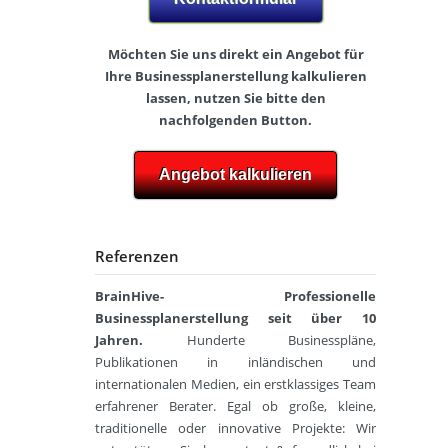
-
l
o
Z
i
t
)
n
o
Möchten Sie uns direkt ein Angebot für
e
g
Ihre Businessplanerstellung kalkulieren
B
s
r
lassen, nutzen Sie bitte den
u
h
a
s
B
nachfolgenden Button.
o
f
i
e
p
n
r
F
Angebot kalkulieren
e
l
P
r
s
i
h
i
s
n
y
s
p
s
e
Referenzen
l
B
i
u
a
o
o
r
n
BrainHive- Professionelle
c
t
n
h
Businessplanerstellung seit über 10
h
G
a
u
e
Jahren.
Hunderte Businesspläne,
a
c
m
r
s
Publikationen in inländischen und
h
a
t
internationalen Medien, ein erstklassiges Team
R
p
B
r
erfahrener Berater. Egal ob große, kleine,
e
i
o
o
traditionelle oder innovative Projekte: Wir
g
e
n
n