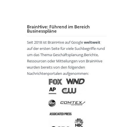
-
s
t
p
u
S
s
e
a
l
a
p
n
ñ
t
m
l
s
o
i
m
BrainHive: Führend im Bereich
a
c
l
n
Businesspläne
l
n
h
g
u
e
u
Seit 2018 ist BrainHive auf Google
weltweit
n
r
t
ا
E
g
auf der ersten Seite für viele Suchbegriffe rund
s
z
ل
i
t
ع
um das Thema Geschäftsplanung.Berichte,
n
e
A
ر
z
Ressourcen oder Mitteilungen von BrainHive
l
G
ب
e
wurden bereits von den folgenden
l
B
ي
l
Nachrichtenportalen aufgenommen:
e
ة
h
n
a
n
n
a
d
پ
c
e
ا
h
l
ر
B
/
س
r
B
ی
a
o
n
u